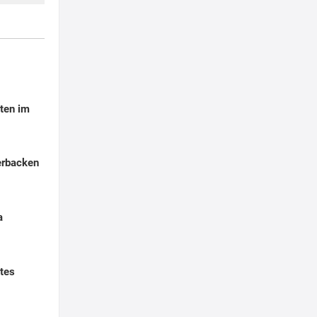
ten im
erbacken
a
tes