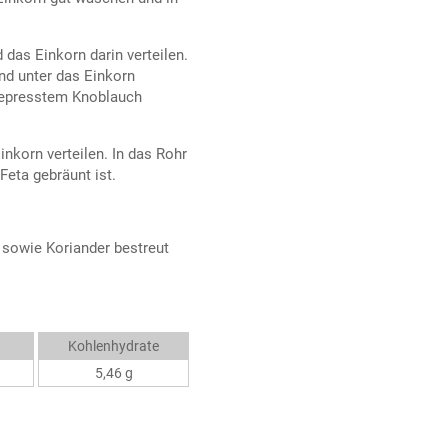
das Einkorn darin verteilen.
nd unter das Einkorn
gepresstem Knoblauch
nkorn verteilen. In das Rohr
Feta gebräunt ist.
 sowie Koriander bestreut
Kohlenhydrate
5,46 g