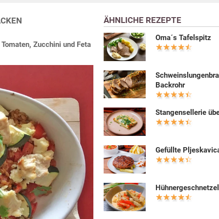
ÄHNLICHE REZEPTE
ACKEN
Oma´s Tafelspitz
 Tomaten, Zucchini und Feta
Schweinslungenbra
Backrohr
Stangensellerie üb
Gefüllte Pljeskavic
Hühnergeschnetzel