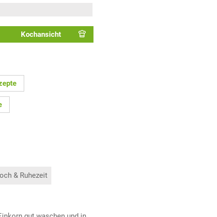
Kochansicht
zepte
e
och & Ruhezeit
Einkorn gut waschen und in