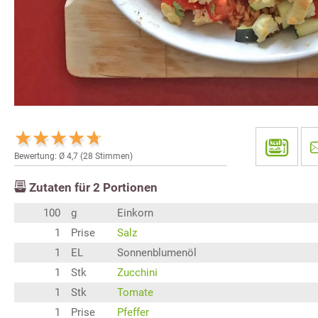
Bewertung: Ø
4,7
(
28
Stimmen)
Zutaten für
2
Portionen
100
g
Einkorn
1
Prise
Salz
1
EL
Sonnenblumenöl
1
Stk
Zucchini
1
Stk
Tomate
1
Prise
Pfeffer