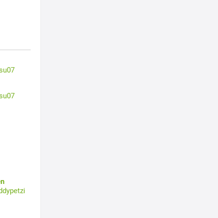
su07
su07
en
ddypetzi