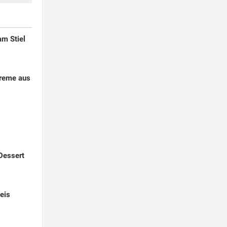
am Stiel
creme aus
Dessert
eis