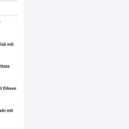
-
isk mit
ittata
t Erbsen
eln mit