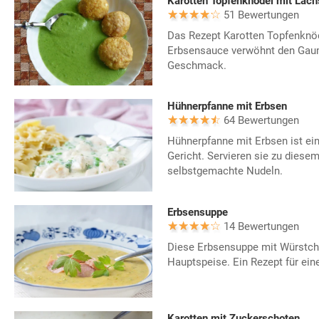
Karotten Topfenknödel mit Lac
51 Bewertungen
Das Rezept Karotten Topfenknö
Erbsensauce verwöhnt den Gaum
Geschmack.
Hühnerpfanne mit Erbsen
64 Bewertungen
Hühnerpfanne mit Erbsen ist ei
Gericht. Servieren sie zu diese
selbstgemachte Nudeln.
Erbsensuppe
14 Bewertungen
Diese Erbsensuppe mit Würstchen
Hauptspeise. Ein Rezept für ein
Karotten mit Zuckerschoten