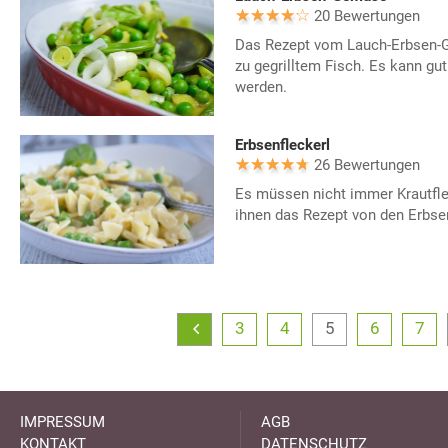
20 Bewertungen
Das Rezept vom Lauch-Erbsen-
zu gegrilltem Fisch. Es kann gut
werden.
Erbsenfleckerl
26 Bewertungen
Es müssen nicht immer Krautflec
ihnen das Rezept von den Erbsen
3
4
5
6
7
IMPRESSUM
AGB
KONTAKT
DATENSCHUTZ