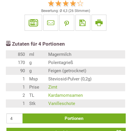
Bewertung: Ø
4,3
(
26
Stimmen)
Zutaten für
4
Portionen
850
ml
Magermilch
170
g
Polentagrieß
90
g
Feigen (getrocknet)
1
Msp
Steviosid-Pulver (0,2g)
1
Prise
Zimt
2
TL
Kardamomsamen
1
Stk
Vanilleschote
Portionen