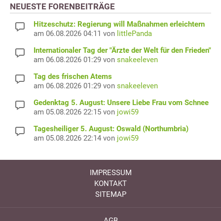
NEUESTE FORENBEITRÄGE
Hitzeschutz: Regierung will Maßnahmen erleichtern
am 06.08.2026 04:11 von
littlePanda
Internationaler Tag der "Ärzte der Welt für den Frieden"
am 06.08.2026 01:29 von
snakeeleven
Tag des frischen Atems
am 06.08.2026 01:29 von
snakeeleven
Gedenktag 5. August: Unsere Liebe Frau vom Schnee
am 05.08.2026 22:15 von
jowi59
Tagesheiliger 5. August: Oswald (Northumbria)
am 05.08.2026 22:14 von
jowi59
IMPRESSUM
KONTAKT
SITEMAP
AGB