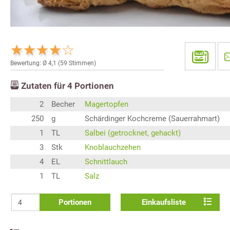
Bewertung: Ø
4,1
(
59
Stimmen)
Zutaten für
4
Portionen
2
Becher
Magertopfen
250
g
Schärdinger Kochcreme (Sauerrahmart)
1
TL
Salbei (getrocknet, gehackt)
3
Stk
Knoblauchzehen
4
EL
Schnittlauch
1
TL
Salz
Portionen
Einkaufsliste