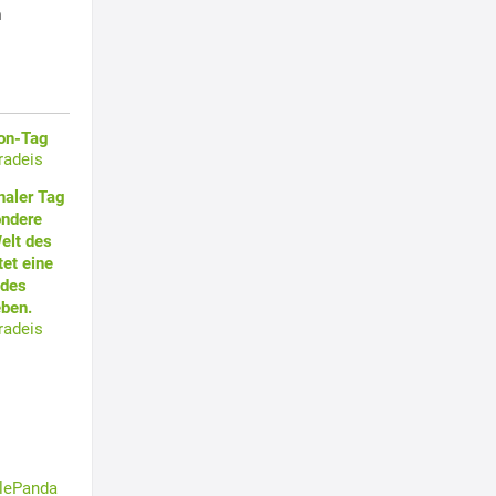
h
oon-Tag
radeis
naler Tag
ondere
elt des
et eine
 des
ben.
radeis
tlePanda