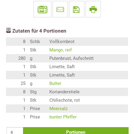
Zutaten für
4
Portionen
8
Schb
Vollkornbrot
1
Stk
Mango, reif
280
g
Putenbrust, Aufschnitt
1
Stk
Limette, Saft
1
Stk
Limette, Saft
25
g
Butter
8
Stg
Korianderstiele
1
Stk
Chilischote, rot
1
Prise
Meersalz
1
Prise
bunter Pfeffer
Portionen