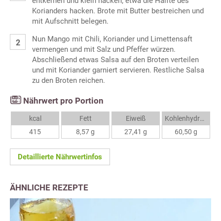
entkernen und klein hacken; etwa die Hälfte des
Korianders hacken. Brote mit Butter bestreichen und
mit Aufschnitt belegen.
Nun Mango mit Chili, Koriander und Limettensaft
vermengen und mit Salz und Pfeffer würzen.
Abschließend etwas Salsa auf den Broten verteilen
und mit Koriander garniert servieren. Restliche Salsa
zu den Broten reichen.
Nährwert pro Portion
kcal
Fett
Eiweiß
Kohlenhydrate
415
8,57 g
27,41 g
60,50 g
Detaillierte Nährwertinfos
ÄHNLICHE REZEPTE