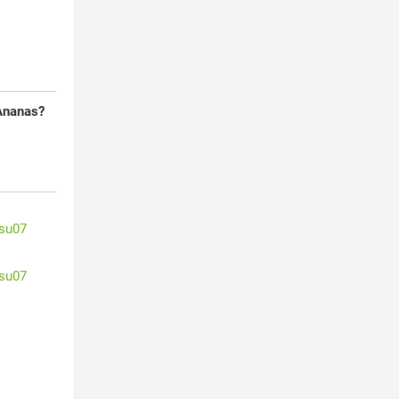
Ananas?
su07
su07