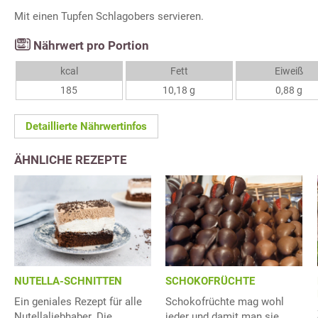
Mit einen Tupfen Schlagobers servieren.
Nährwert pro Portion
kcal
Fett
Eiweiß
185
10,18 g
0,88 g
Detaillierte Nährwertinfos
ÄHNLICHE REZEPTE
NUTELLA-SCHNITTEN
SCHOKOFRÜCHTE
Ein geniales Rezept für alle
Schokofrüchte mag wohl
Nutellaliebhaber. Die
jeder und damit man sie