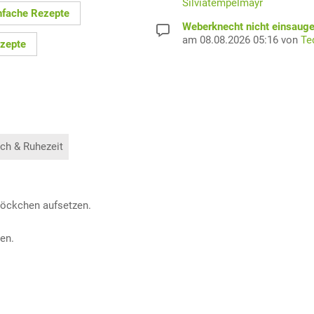
Silviatempelmayr
nfache Rezepte
Weberknecht nicht einsaug
am 08.08.2026 05:16 von
Te
ezepte
ch & Ruhezeit
flöckchen aufsetzen.
len.