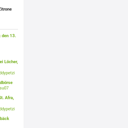
-
itrone
 den 13.
i Löcher,
ddypetzi
ldbörse
su07
t. Afra,
ddypetzi
ebäck