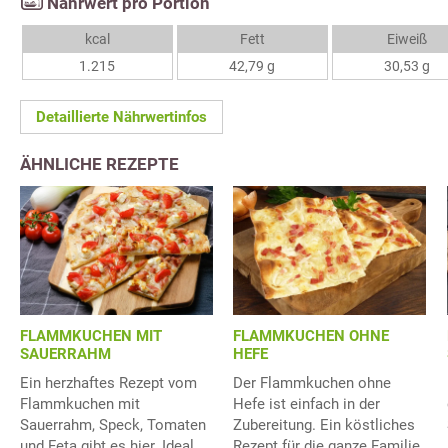
Nährwert pro Portion
kcal
Fett
Eiweiß
1.215
42,79 g
30,53 g
Detaillierte Nährwertinfos
ÄHNLICHE REZEPTE
FLAMMKUCHEN MIT
FLAMMKUCHEN OHNE
SAUERRAHM
HEFE
Ein herzhaftes Rezept vom
Der Flammkuchen ohne
Flammkuchen mit
Hefe ist einfach in der
Sauerrahm, Speck, Tomaten
Zubereitung. Ein köstliches
und Feta gibt es hier. Ideal
Rezept für die ganze Familie.