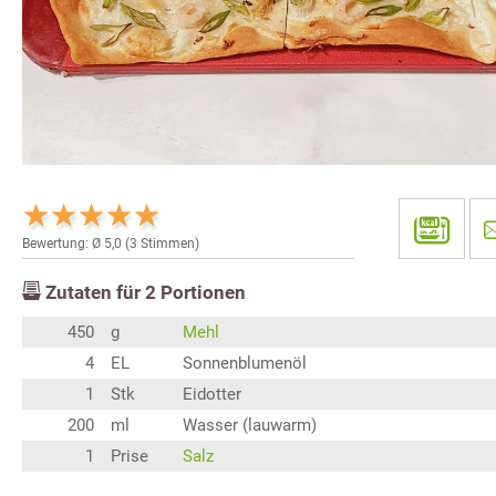
Bewertung: Ø
5,0
(
3
Stimmen)
Zutaten für
2
Portionen
450
g
Mehl
4
EL
Sonnenblumenöl
1
Stk
Eidotter
200
ml
Wasser (lauwarm)
1
Prise
Salz