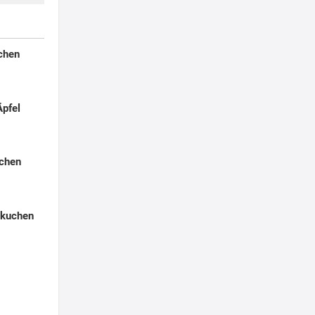
chen
pfel
chen
kuchen