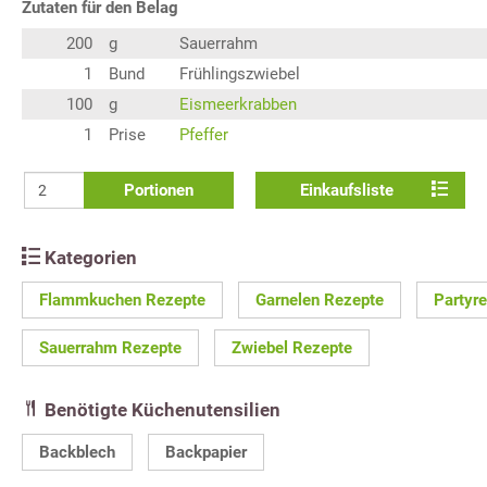
Zutaten für den Belag
200
g
Sauerrahm
1
Bund
Frühlingszwiebel
100
g
Eismeerkrabben
1
Prise
Pfeffer
Portionen
Einkaufsliste
Kategorien
Flammkuchen Rezepte
Garnelen Rezepte
Partyr
Sauerrahm Rezepte
Zwiebel Rezepte
Benötigte Küchenutensilien
Backblech
Backpapier