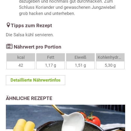
dazugeben und nochmals gut durchhacken. Zum
Schluss Koriander und gewaschenen Jungzwiebel
grob hacken und unterheben.
Tipps zum Rezept
Die Salsa kühl servieren.
Nährwert pro Portion
kcal
Fett
Eiweiß
Kohlenhydrate
42
1,17 g
1,51 g
5,30 g
Detaillierte Nährwertinfos
ÄHNLICHE REZEPTE