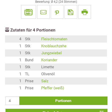
Bewertung: Ø
4,2
(
24
Stimmen)
Zutaten für
4
Portionen
4
Stk
Fleischtomaten
1
Stk
Knoblauchzehe
1
Stk
Jungzwiebel
1
Bund
Koriander
1
Stk
Limette
1
TL
Olivenöl
1
Prise
Salz
1
Prise
Pfeffer (weiß)
Portionen