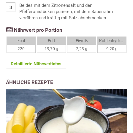
Beides mit dem Zitronensaft und den
Pfefferonistücken pürieren, mit dem Sauerrahm
verrühren und kräftig mit Salz abschmecken.
Nährwert pro Portion
kcal
Fett
Eiweiß
Kohlenhydrate
220
19,70 g
2,23 g
9,20 g
Detaillierte Nährwertinfos
ÄHNLICHE REZEPTE