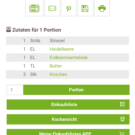
Zutaten für
1
Portion
1
Schb
Striezel
1
EL
Heidelbeere
1
EL
Erdbeermarmelade
1
TL
Butter
3
Stk
Kirschen
Portion
Einkaufsliste
Kochansicht
Meine Einkaufslisten APP