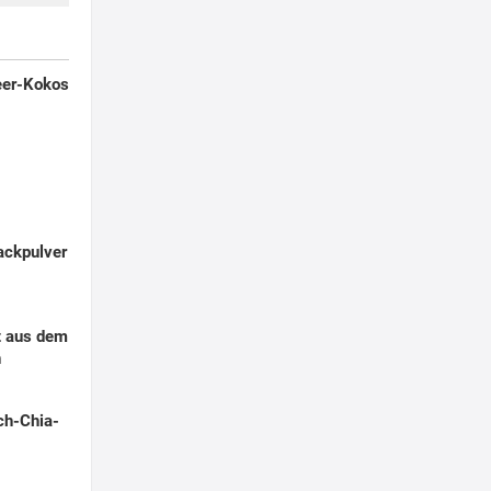
eer-Kokos
ackpulver
t aus dem
n
ch-Chia-