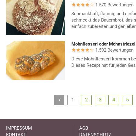
1.570 Bewertungen
Schmackhaft, flaumig und einfa
schmeckt das Bauernbrot, das s
einfach zubereiten und genießen
Mohnflesserl oder Mohnstriezel
1.592 Bewertungen
Diese Mohnflesserl kommen bei
Dieses Rezept hat für jeden Ge
1
2
3
4
5
IMPRESSUM
AGB
KONTAKT
DATENSCHUTZ