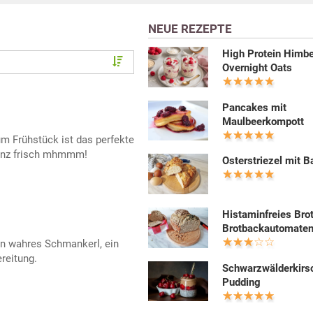
NEUE REZEPTE
High Protein Himb
Overnight Oats
Pancakes mit
Maulbeerkompott
m Frühstück ist das perfekte
Ganz frisch mhmmm!
Osterstriezel mit B
Histaminfreies Bro
Brotbackautomate
in wahres Schmankerl, ein
reitung.
Schwarzwälderkirs
Pudding