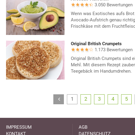
3.050 Bewertungen
Wenn was Exotisches aufs Brot 
Avocado-Aufstrich genau richtig
Frischkäse mit dem Fruchtfleisc
Original British Crumpets
1.173 Bewertungen
Original British Crumpets sind
Mehl. Mit diesem Rezept zaubern
Teegebäck im Handumdrehen.
1
2
3
4
5
IMPRESSUM
AGB
KONTAKT
DATENSCHUTZ