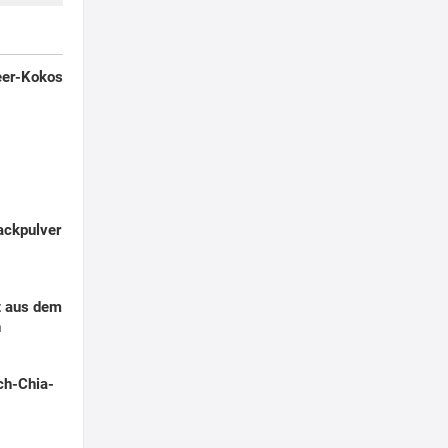
eer-Kokos
ackpulver
t aus dem
n
ch-Chia-