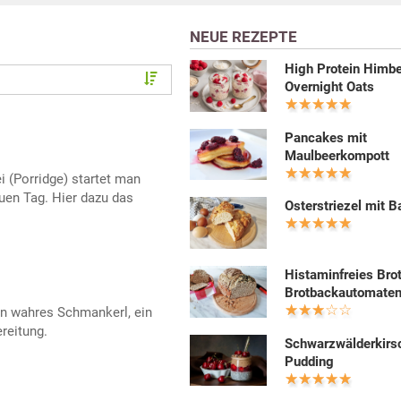
NEUE REZEPTE
High Protein Himb
Overnight Oats
Pancakes mit
Maulbeerkompott
 (Porridge) startet man
euen Tag. Hier dazu das
Osterstriezel mit B
Histaminfreies Bro
Brotbackautomate
in wahres Schmankerl, ein
reitung.
Schwarzwälderkirs
Pudding