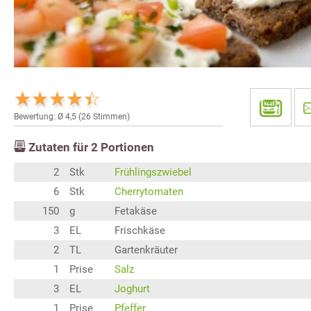
Bewertung: Ø
4,5
(
26
Stimmen)
Zutaten für
2
Portionen
2
Stk
Frühlingszwiebel
6
Stk
Cherrytomaten
150
g
Fetakäse
3
EL
Frischkäse
2
TL
Gartenkräuter
1
Prise
Salz
3
EL
Joghurt
1
Prise
Pfeffer