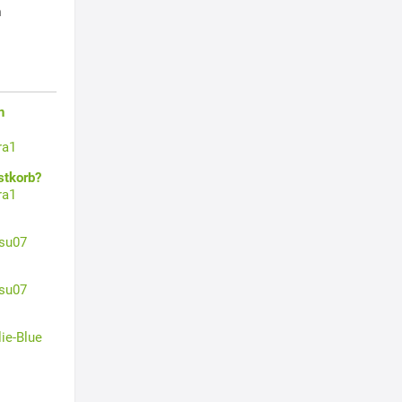
h
n
ra1
stkorb?
ra1
su07
su07
lie-Blue