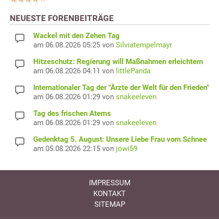
NEUESTE FORENBEITRÄGE
Wackel mit den Zehen Tag
am 06.08.2026 05:25 von
Silviatempelmayr
Hitzeschutz: Regierung will Maßnahmen erleichtern
am 06.08.2026 04:11 von
littlePanda
Internationaler Tag der "Ärzte der Welt für den Frieden"
am 06.08.2026 01:29 von
snakeeleven
Tag des frischen Atems
am 06.08.2026 01:29 von
snakeeleven
Gedenktag 5. August: Unsere Liebe Frau vom Schnee
am 05.08.2026 22:15 von
jowi59
IMPRESSUM
KONTAKT
SITEMAP