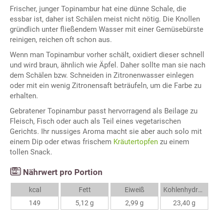
Frischer, junger Topinambur hat eine dünne Schale, die
essbar ist, daher ist Schälen meist nicht nötig. Die Knollen
gründlich unter fließendem Wasser mit einer Gemüsebürste
reinigen, reichen oft schon aus.
Wenn man Topinambur vorher schält, oxidiert dieser schnell
und wird braun, ähnlich wie Äpfel. Daher sollte man sie nach
dem Schälen bzw. Schneiden in Zitronenwasser einlegen
oder mit ein wenig Zitronensaft beträufeln, um die Farbe zu
erhalten.
Gebratener Topinambur passt hervorragend als Beilage zu
Fleisch, Fisch oder auch als Teil eines vegetarischen
Gerichts. Ihr nussiges Aroma macht sie aber auch solo mit
einem Dip oder etwas frischem
Kräutertopfen
zu einem
tollen Snack.
Nährwert pro Portion
kcal
Fett
Eiweiß
Kohlenhydrate
149
5,12 g
2,99 g
23,40 g