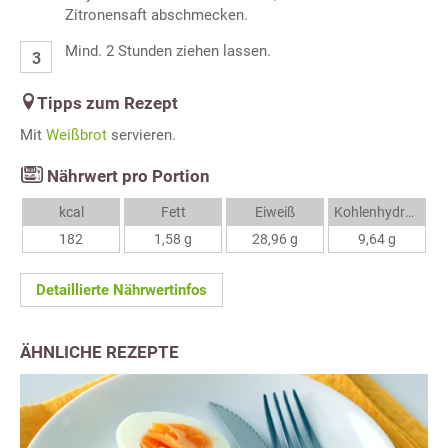
Zitronensaft abschmecken.
Mind. 2 Stunden ziehen lassen.
Tipps zum Rezept
Mit
Weißbrot
servieren.
Nährwert pro Portion
kcal
Fett
Eiweiß
Kohlenhydrate
182
1,58 g
28,96 g
9,64 g
Detaillierte Nährwertinfos
ÄHNLICHE REZEPTE