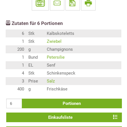
Zutaten für
6
Portionen
6
Stk
Kalbskoteletts
1
Stk
Zwiebel
200
g
Champignons
1
Bund
Petersilie
1
EL
Senf
4
Stk
Schinkenspeck
3
Prise
Salz
400
g
Frischkäse
Portionen
Einkaufsliste