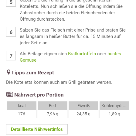
Geben Sie die Füllung in die aufgeschnittenen
Koteletts. Nun schließen sie die Öffnung indem Sie
Zahnstocher durch die beiden Fleischenden der
Öffnung durchstecken.
Salzen Sie das Fleisch mit einer Prise und braten Sie
es langsam in heißer Butter für ca. 15 Minuten auf
jeder Seite an.
Als Beilage eignen sich
Bratkartoffeln
oder
buntes
Gemüse
.
Tipps zum Rezept
Die Koteletts können auch am Grill gebraten werden.
Nährwert pro Portion
kcal
Fett
Eiweiß
Kohlenhydrate
176
7,96 g
24,35 g
1,89 g
Detaillierte Nährwertinfos