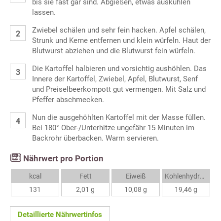
bis sie fast gar sind. Abgießen, etwas auskühlen
lassen.
Zwiebel schälen und sehr fein hacken. Apfel schälen,
Strunk und Kerne entfernen und klein würfeln. Haut der
Blutwurst abziehen und die Blutwurst fein würfeln.
Die Kartoffel halbieren und vorsichtig aushöhlen. Das
Innere der Kartoffel, Zwiebel, Apfel, Blutwurst, Senf
und Preiselbeerkompott gut vermengen. Mit Salz und
Pfeffer abschmecken.
Nun die ausgehöhlten Kartoffel mit der Masse füllen.
Bei 180° Ober-/Unterhitze ungefähr 15 Minuten im
Backrohr überbacken. Warm servieren.
Nährwert pro Portion
kcal
Fett
Eiweiß
Kohlenhydrate
131
2,01 g
10,08 g
19,46 g
Detaillierte Nährwertinfos