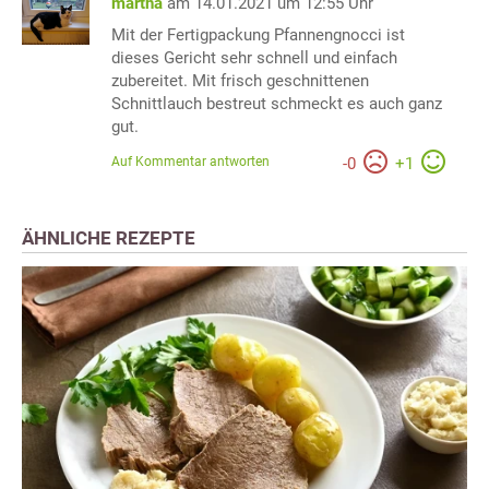
martha
am 14.01.2021 um 12:55 Uhr
Mit der Fertigpackung Pfannengnocci ist
dieses Gericht sehr schnell und einfach
zubereitet. Mit frisch geschnittenen
Schnittlauch bestreut schmeckt es auch ganz
gut.
Auf Kommentar antworten
-
0
+
1
ÄHNLICHE REZEPTE