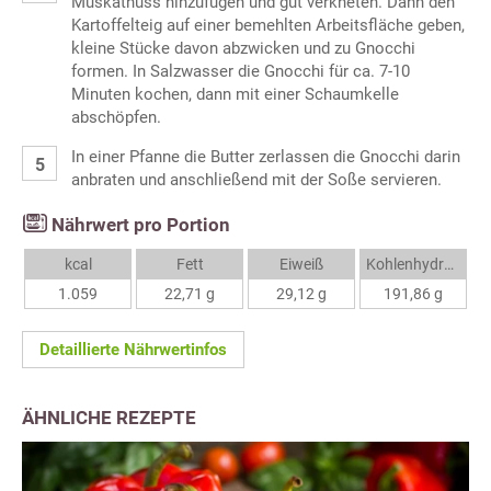
Muskatnuss hinzufügen und gut verkneten. Dann den
Kartoffelteig auf einer bemehlten Arbeitsfläche geben,
kleine Stücke davon abzwicken und zu Gnocchi
formen. In Salzwasser die Gnocchi für ca. 7-10
Minuten kochen, dann mit einer Schaumkelle
abschöpfen.
In einer Pfanne die Butter zerlassen die Gnocchi darin
anbraten und anschließend mit der Soße servieren.
Nährwert pro Portion
kcal
Fett
Eiweiß
Kohlenhydrate
1.059
22,71 g
29,12 g
191,86 g
Detaillierte Nährwertinfos
ÄHNLICHE REZEPTE