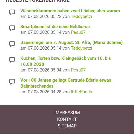
Wäscheklammern haben zwei Löcher, aber warum
am 07.08.2026 05:22 von
Teddypetzi
Smartphone ist die neue Geldbörse
am 07.08.2026 05:14 von
Pesu07
Bauernregel am 7. August: St. Afra, (Maria Schnee)
am 07.08.2026 05:14 von
Teddypetzi
Kuchen, Torten bzw. Kleingebäck vom 10. bis
16.08.2028
am 07.08.2026 05:04 von
Pesu07
Vor 100 Jahren gelingt Gertrude Ederle etwas
Bahnbrechendes
am 07.08.2026 04:28 von
littlePanda
IMPRESSUM
KONTAKT
SITEMAP