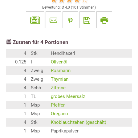
Bewertung: Ø
4,0
(
101
Stimmen)
Zutaten für
4
Portionen
4
Stk
Hendlhaxerl
0.125
l
Olivenöl
4
Zweig
Rosmarin
4
Zweig
Thymian
4
Schb
Zitrone
1
TL
grobes Meersalz
1
Msp
Pfeffer
1
Msp
Oregano
4
Stk
Knoblauchzehen (geschält)
1
Msp
Paprikapulver