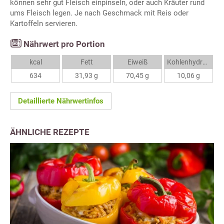
können sehr gut Fleisch einpinseln, oder auch Kräuter rund
ums Fleisch legen. Je nach Geschmack mit Reis oder
Kartoffeln servieren.
Nährwert pro Portion
kcal
Fett
Eiweiß
Kohlenhydrate
634
31,93 g
70,45 g
10,06 g
Detaillierte Nährwertinfos
ÄHNLICHE REZEPTE