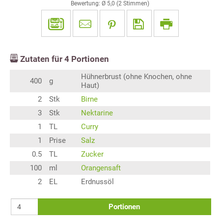
Bewertung: Ø
5,0
(
2
Stimmen)
Zutaten für
4
Portionen
Hühnerbrust (ohne Knochen, ohne
400
g
Haut)
2
Stk
Birne
3
Stk
Nektarine
1
TL
Curry
1
Prise
Salz
0.5
TL
Zucker
100
ml
Orangensaft
2
EL
Erdnussöl
Portionen