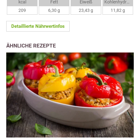
kcal
Fett
Eiweiß
Kohlenhydrate
209
6,30 g
23,43 g
11,82 g
Detaillierte Nährwertinfos
ÄHNLICHE REZEPTE