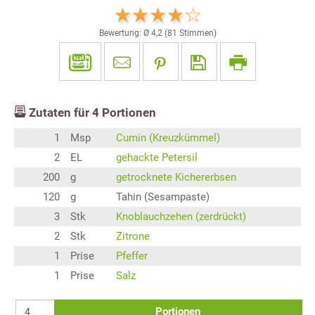
Bewertung: Ø
4,2
(
81
Stimmen)
Zutaten für
4
Portionen
1
Msp
Cumin (Kreuzkümmel)
2
EL
gehackte Petersil
200
g
getrocknete Kichererbsen
120
g
Tahin (Sesampaste)
3
Stk
Knoblauchzehen (zerdrückt)
2
Stk
Zitrone
1
Prise
Pfeffer
1
Prise
Salz
Portionen