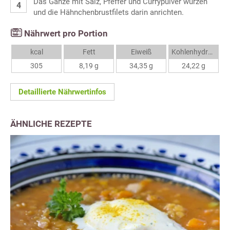
Das Ganze mit Salz, Pfeffer und Currypulver würzen
und die Hähnchenbrustfilets darin anrichten.
Nährwert pro Portion
kcal
Fett
Eiweiß
Kohlenhydrate
305
8,19 g
34,35 g
24,22 g
Detaillierte Nährwertinfos
ÄHNLICHE REZEPTE