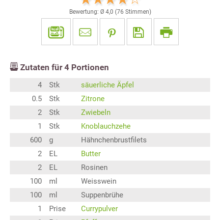
Bewertung: Ø
4,0
(
76
Stimmen)
Zutaten für
4
Portionen
4
Stk
säuerliche Äpfel
0.5
Stk
Zitrone
2
Stk
Zwiebeln
1
Stk
Knoblauchzehe
600
g
Hähnchenbrustfilets
2
EL
Butter
2
EL
Rosinen
100
ml
Weisswein
100
ml
Suppenbrühe
1
Prise
Currypulver