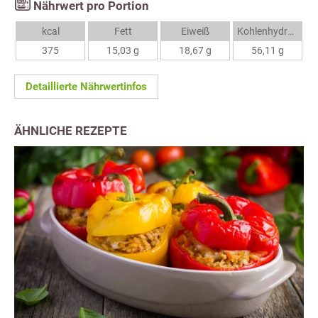
Nährwert pro Portion
kcal
Fett
Eiweiß
Kohlenhydrate
375
15,03 g
18,67 g
56,11 g
Detaillierte Nährwertinfos
ÄHNLICHE REZEPTE