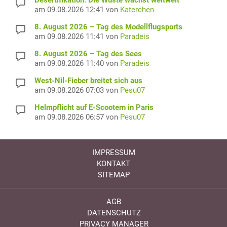
Desertifikation: Die Wüste wächst weltweit
am 09.08.2026 12:41 von
Katerchen
8. August 2026 – Tag des Modellflugsports
am 09.08.2026 11:41 von
Paradeis
8. August 2026 – Tag des Sees
am 09.08.2026 11:40 von
Paradeis
West-Nil-Fieber breitet sich aus
am 09.08.2026 07:03 von
Pesu07
Helmpflicht auf E-Scootern in Paris
am 09.08.2026 06:57 von
Pesu07
IMPRESSUM
KONTAKT
SITEMAP
AGB
DATENSCHUTZ
PRIVACY MANAGER