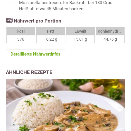
Mozzarella bestreuen. Im Backrohr bei 180 Grad
Heißluft etwa 45 Minuten backen.
Nährwert pro Portion
kcal
Fett
Eiweiß
Kohlenhydrate
376
16,22 g
15,81 g
44,76 g
Detaillierte Nährwertinfos
ÄHNLICHE REZEPTE