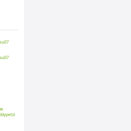
su07
su07
en
ddypetzi