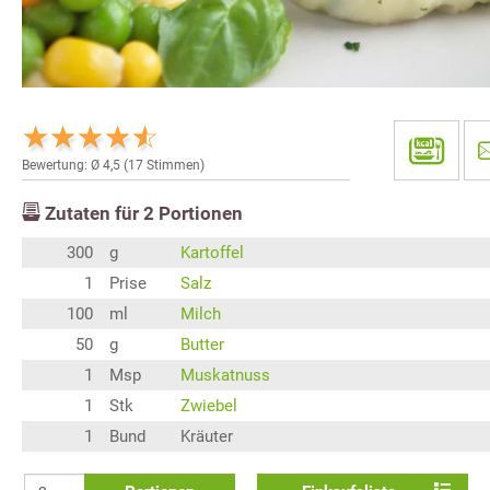
Bewertung: Ø
4,5
(
17
Stimmen)
Zutaten für
2
Portionen
300
g
Kartoffel
1
Prise
Salz
100
ml
Milch
50
g
Butter
1
Msp
Muskatnuss
1
Stk
Zwiebel
1
Bund
Kräuter