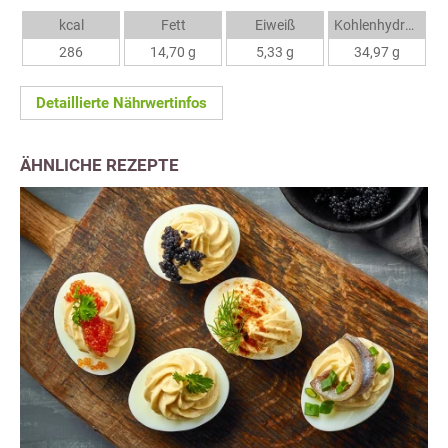
kcal
Fett
Eiweiß
Kohlenhydrate
286
14,70 g
5,33 g
34,97 g
Detaillierte Nährwertinfos
ÄHNLICHE REZEPTE