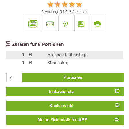
Bewertung: Ø
5,0
(
6
Stimmen)
Zutaten für
6
Portionen
1
Fl
Holunderblütensirup
1
Fl
Kirschsirup
Portionen
Einkaufsliste
Kochansicht
Meine Einkaufslisten APP