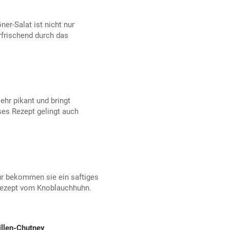
er-Salat ist nicht nur
rfrischend durch das
hr pikant und bringt
ses Rezept gelingt auch
ur bekommen sie ein saftiges
Rezept vom Knoblauchhuhn.
illen-Chutney