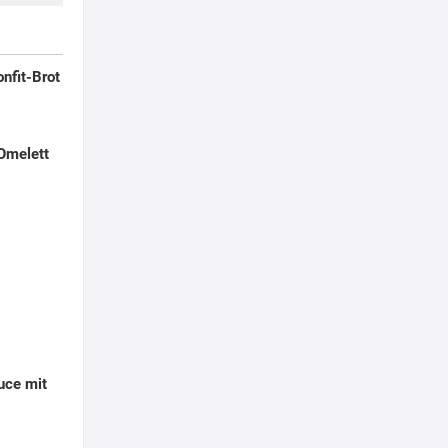
nfit-Brot
Omelett
uce mit