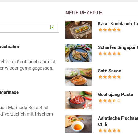
NEUE REZEPTE
Käse-Knoblauch-Co
lauchrahm
Scharfes Singapur 
eltes in Knoblauchrahm ist
mer wieder gerne gegessen.
Satè Sauce
 Marinade
Gochujang Paste
auch Marinade Rezept ist
t vorzüglich mit frischem
Asiatische Fischsa
Chili