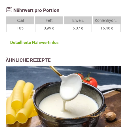
Nährwert pro Portion
kcal
Fett
Eiweiß
Kohlenhydrate
105
0,99 g
6,07 g
16,46 g
Detaillierte Nährwertinfos
ÄHNLICHE REZEPTE