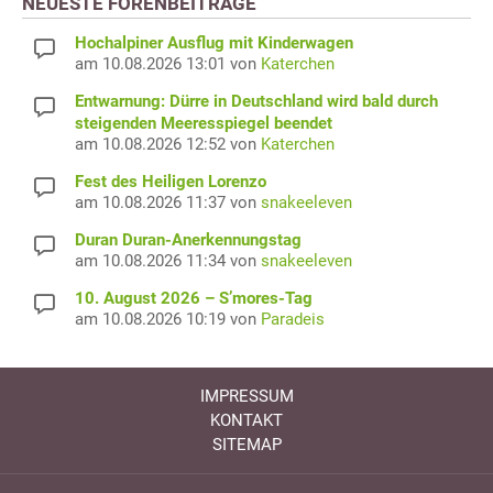
NEUESTE FORENBEITRÄGE
Hochalpiner Ausflug mit Kinderwagen
am 10.08.2026 13:01 von
Katerchen
Entwarnung: Dürre in Deutschland wird bald durch
steigenden Meeresspiegel beendet
am 10.08.2026 12:52 von
Katerchen
Fest des Heiligen Lorenzo
am 10.08.2026 11:37 von
snakeeleven
Duran Duran-Anerkennungstag
am 10.08.2026 11:34 von
snakeeleven
10. August 2026 – S’mores-Tag
am 10.08.2026 10:19 von
Paradeis
IMPRESSUM
KONTAKT
SITEMAP