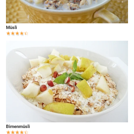
Müsli
Birnenmüsli