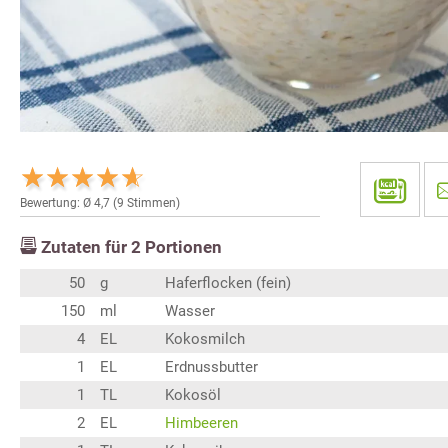
Bewertung: Ø
4,7
(
9
Stimmen)
Zutaten für
2
Portionen
50
g
Haferflocken (fein)
150
ml
Wasser
4
EL
Kokosmilch
1
EL
Erdnussbutter
1
TL
Kokosöl
2
EL
Himbeeren