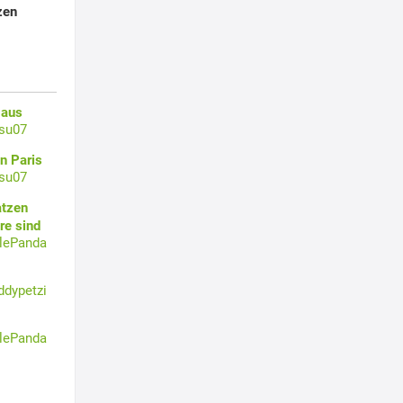
zen
 aus
su07
n Paris
su07
atzen
re sind
tlePanda
ddypetzi
tlePanda