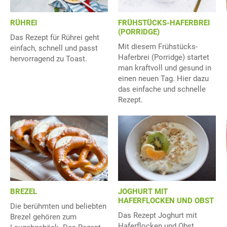
RÜHREI
FRÜHSTÜCKS-HAFERBREI
(PORRIDGE)
Das Rezept für Rührei geht
Mit diesem Frühstücks-
einfach, schnell und passt
Haferbrei (Porridge) startet
hervorragend zu Toast.
man kraftvoll und gesund in
einen neuen Tag. Hier dazu
das einfache und schnelle
Rezept.
BREZEL
JOGHURT MIT
HAFERFLOCKEN UND OBST
Die berühmten und beliebten
Das Rezept Joghurt mit
Brezel gehören zum
Haferflocken und Obst