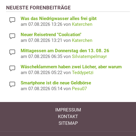
NEUESTE FORENBEITRÄGE
Was das Niedrigwasser alles frei gibt
am 07.08.2026 13:26 von
Katerchen
Neuer Reisetrend "Coolcation"
am 07.08.2026 13:21 von
Katerchen
Mittagessen am Donnerstag den 13. 08. 26
am 07.08.2026 06:35 von
Silviatempelmayr
Wäscheklammern haben zwei Löcher, aber warum
am 07.08.2026 05:22 von
Teddypetzi
Smartphone ist die neue Geldbörse
am 07.08.2026 05:14 von
Pesu07
IMPRESSUM
KONTAKT
SITEMAP