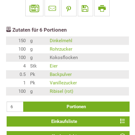
Zutaten für
6
Portionen
150
g
Dinkelmehl
100
g
Rohrzucker
100
g
Kokosflocken
4
Stk
Eier
0.5
Pk
Backpulver
1
Pk
Vanillezucker
100
g
Ribisel (rot)
Portionen
Einkaufsliste