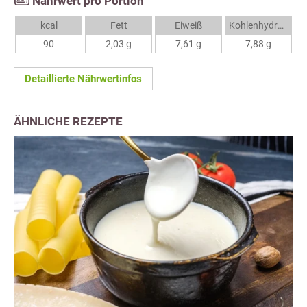
Nährwert pro Portion
kcal
Fett
Eiweiß
Kohlenhydrate
90
2,03 g
7,61 g
7,88 g
Detaillierte Nährwertinfos
ÄHNLICHE REZEPTE