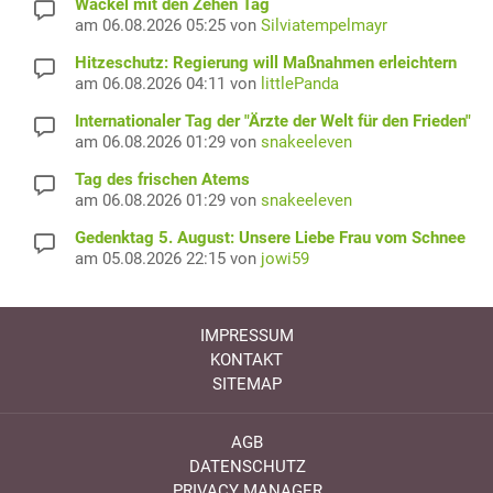
Wackel mit den Zehen Tag
am 06.08.2026 05:25 von
Silviatempelmayr
Hitzeschutz: Regierung will Maßnahmen erleichtern
am 06.08.2026 04:11 von
littlePanda
Internationaler Tag der "Ärzte der Welt für den Frieden"
am 06.08.2026 01:29 von
snakeeleven
Tag des frischen Atems
am 06.08.2026 01:29 von
snakeeleven
Gedenktag 5. August: Unsere Liebe Frau vom Schnee
am 05.08.2026 22:15 von
jowi59
IMPRESSUM
KONTAKT
SITEMAP
AGB
DATENSCHUTZ
PRIVACY MANAGER