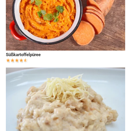
Süßkartoffelpüree