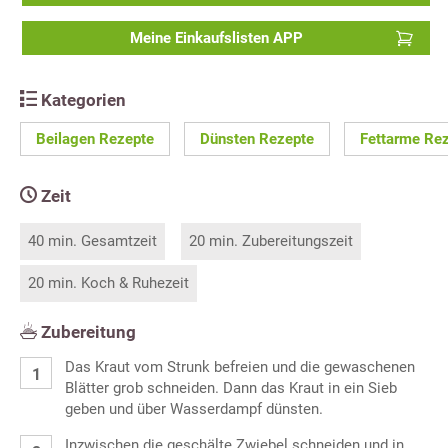
Meine Einkaufslisten APP
Kategorien
Beilagen Rezepte
Dünsten Rezepte
Fettarme Re
Zeit
40 min. Gesamtzeit
20 min. Zubereitungszeit
20 min. Koch & Ruhezeit
Zubereitung
Das Kraut vom Strunk befreien und die gewaschenen
Blätter grob schneiden. Dann das Kraut in ein Sieb
geben und über Wasserdampf dünsten.
Inzwischen die geschälte Zwiebel schneiden und in