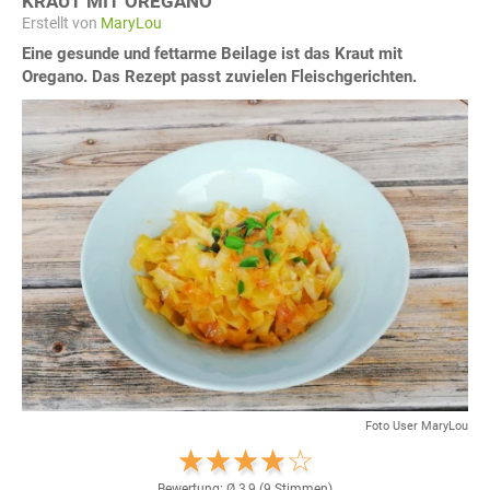
KRAUT MIT OREGANO
Erstellt von
MaryLou
Eine gesunde und fettarme Beilage ist das Kraut mit
Oregano. Das Rezept passt zuvielen Fleischgerichten.
Foto User MaryLou
Bewertung: Ø
3,9
(
9
Stimmen)