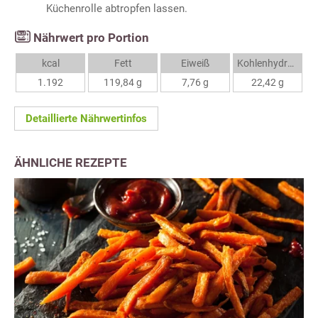
Küchenrolle abtropfen lassen.
Nährwert pro Portion
kcal
Fett
Eiweiß
Kohlenhydrate
1.192
119,84 g
7,76 g
22,42 g
Detaillierte Nährwertinfos
ÄHNLICHE REZEPTE