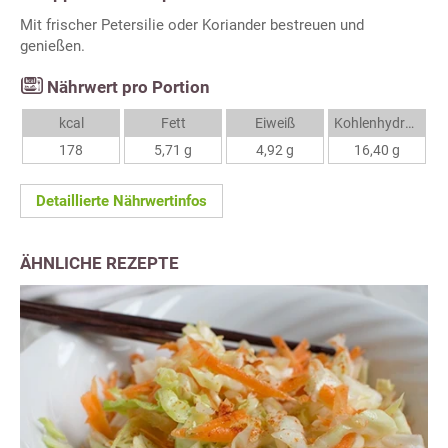
Mit frischer Petersilie oder Koriander bestreuen und
genießen.
Nährwert pro Portion
kcal
Fett
Eiweiß
Kohlenhydrate
178
5,71 g
4,92 g
16,40 g
Detaillierte Nährwertinfos
ÄHNLICHE REZEPTE