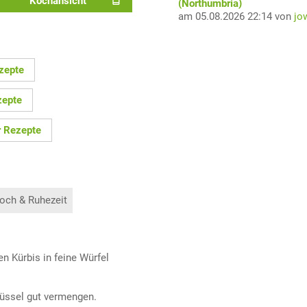
Kochansicht
(Northumbria)
am 05.08.2026 22:14 von
jo
zepte
zepte
r Rezepte
och & Ruhezeit
n Kürbis in feine Würfel
hüssel gut vermengen.