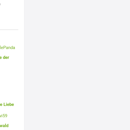
h
tlePanda
e der
e Liebe
wi59
swald