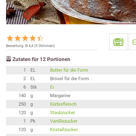
Bewertung: Ø
4,4
(
9
Stimmen)
Zutaten für
12
Portionen
1
EL
Butter für die Form
2
EL
Brösel für die Form
6
Stk
Ei
140
g
Margarine
250
g
Kürbisfleisch
120
g
Staubzucker
1
Pk
Vanillezucker
120
g
Kristallzucker