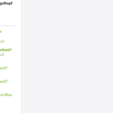
ugelhupf
n
ra1
stkorb?
ra1
su07
su07
lie-Blue