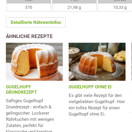
370
21,98 g
10,33 g
Detaillierte Nährwertinfos
ÄHNLICHE REZEPTE
GUGELHUPF
GUGELHUPF OHNE EI
GRUNDREZEPT
Es gibt viele Rezept für den
Saftiges Gugelhupf
vielgeliebten Gugelhupf. Hier
Grundrezept - einfach &
ein tolles Rezept für einen
gelingsicher. Lockerer
Gugelhupf ohne Ei.
Rührkuchen mit wenigen
Zutaten, perfekt für
klassische und kreative