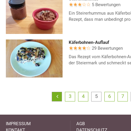
5 Bewertungen
Ein Steirerhummus aus Käferboh
Rezept, dass man unbedingt prob
Käferbohnen-Auflauf
29 Bewertungen
Das Rezept vom Käferbohnen-Au
der Steiermark und schmeckt se
3
4
5
6
7
IMPRESSUM
AGB
KONTAKT
DATENSCHUTZ