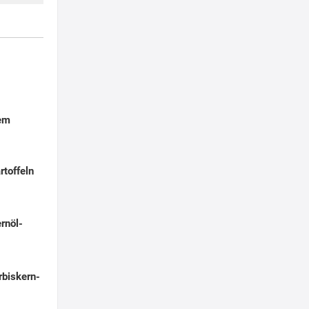
dem
rtoffeln
rnöl-
rbiskern-