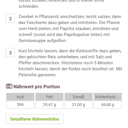
Kürbis schälen, entkernen und in kleine Stifte
schneiden.
Zwiebel in Pflanzenöl anschwitzen, leicht salzen, dann
das Faschierte dazu geben und mitrösten. Die Pfanne
vom Herd ziehen, mit Paprika stauben, einrühren und
schnell (sonst wird das Paprikapulver bitter) mit
Gemüsesuppe aufgießen.
Kurz köcheln lassen, dann die Kürbisstifte dazu geben,
den gekochten Reis unterheben, und mit Salz und
Pfeffer abschmecken. Höchstens noch 5 Minuten
köcheln lassen, damit der Kürbis noch bissfest ist. Mit
Petersilie garnieren.
Nährwert pro Portion
kcal
Fett
Eiweiß
Kohlenhydrate
596
29,47 g
31,00 g
46,80 g
Detaillierte Nährwertinfos