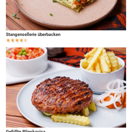
Stangensellerie überbacken
Gefüllte Pljeskavica