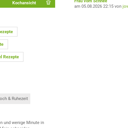
Frau vom Schnee
Kochansicht
am 05.08.2026 22:15 von
jo
Rezepte
te
el Rezepte
och & Ruhezeit
en und wenige Minute in