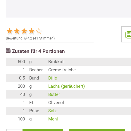
Bewertung: Ø
4,2
(
41
Stimmen)
Zutaten für
4
Portionen
500
g
Brokkoli
1
Becher
Creme fraiche
0.5
Bund
Dille
200
g
Lachs (geräuchert)
40
g
Butter
1
EL
Olivenöl
1
Prise
Salz
100
g
Mehl