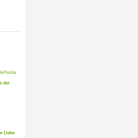
tlePanda
e der
e Liebe