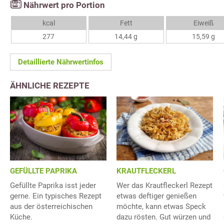
Nährwert pro Portion
kcal
Fett
Eiweiß
277
14,44 g
15,59 g
Detaillierte Nährwertinfos
ÄHNLICHE REZEPTE
GEFÜLLTE PAPRIKA
KRAUTFLECKERL
Gefüllte Paprika isst jeder
Wer das Krautfleckerl Rezept
gerne. Ein typisches Rezept
etwas deftiger genießen
aus der österreichischen
möchte, kann etwas Speck
Küche.
dazu rösten. Gut würzen und