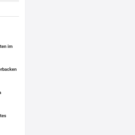
ten im
erbacken
a
tes