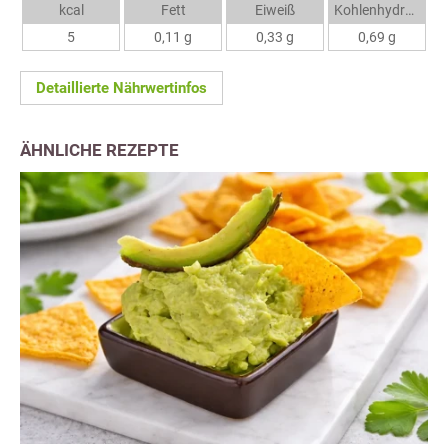
kcal
Fett
Eiweiß
Kohlenhydrate
5
0,11 g
0,33 g
0,69 g
Detaillierte Nährwertinfos
ÄHNLICHE REZEPTE