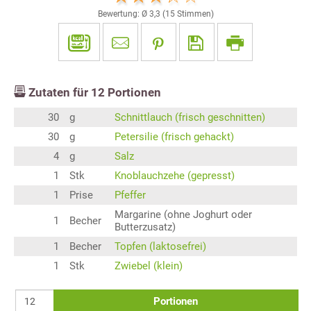
Bewertung: Ø
3,3
(
15
Stimmen)
Zutaten für
12
Portionen
30
g
Schnittlauch (frisch geschnitten)
30
g
Petersilie (frisch gehackt)
4
g
Salz
1
Stk
Knoblauchzehe (gepresst)
1
Prise
Pfeffer
Margarine (ohne Joghurt oder
1
Becher
Butterzusatz)
1
Becher
Topfen (laktosefrei)
1
Stk
Zwiebel (klein)
Portionen