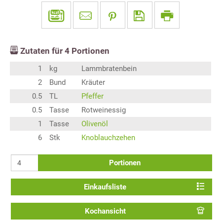
Zutaten für
4
Portionen
1
kg
Lammbratenbein
2
Bund
Kräuter
0.5
TL
Pfeffer
0.5
Tasse
Rotweinessig
1
Tasse
Olivenöl
6
Stk
Knoblauchzehen
Portionen
Einkaufsliste
Kochansicht