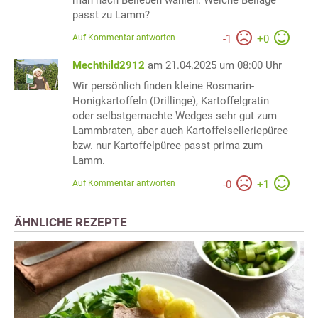
man nach Belieben wählen. Welche Beilage
passt zu Lamm?
Auf Kommentar antworten
-
1
+
0
Mechthild2912
am 21.04.2025 um 08:00 Uhr
Wir persönlich finden kleine Rosmarin-
Honigkartoffeln (Drillinge), Kartoffelgratin
oder selbstgemachte Wedges sehr gut zum
Lammbraten, aber auch Kartoffelselleriepüree
bzw. nur Kartoffelpüree passt prima zum
Lamm.
Auf Kommentar antworten
-
0
+
1
ÄHNLICHE REZEPTE