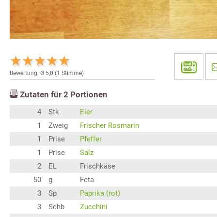
Bewertung: Ø
5,0
(
1
Stimme)
Zutaten für
2
Portionen
4
Stk
Eier
1
Zweig
Frischer Rosmarin
1
Prise
Pfeffer
1
Prise
Salz
2
EL
Frischkäse
50
g
Feta
3
Sp
Paprika (rot)
3
Schb
Zucchini