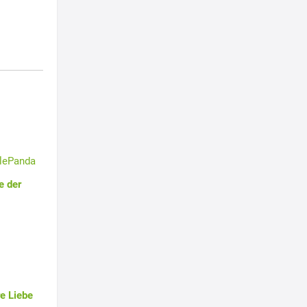
tlePanda
e der
e Liebe