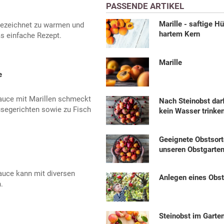
PASSENDE ARTIKEL
Marille - saftige Hü
gezeichnet zu warmen und
hartem Kern
s einfache Rezept.
Marille
e
sauce mit Marillen schmeckt
Nach Steinobst dar
segerichten sowie zu Fisch
kein Wasser trinke
Geeignete Obstsort
unseren Obstgarte
auce kann mit diversen
Anlegen eines Obs
.
Steinobst im Garte