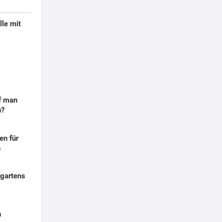
lle mit
f man
n?
en für
n
tgartens
n