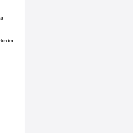
au
rten im