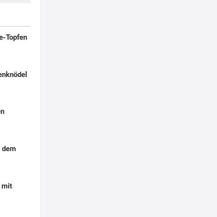
le-Topfen
lenknödel
en
s dem
 mit