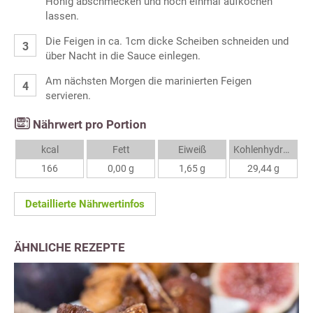
Honig abschmecken und noch einmal aufkochen
lassen.
Die Feigen in ca. 1cm dicke Scheiben schneiden und
über Nacht in die Sauce einlegen.
Am nächsten Morgen die marinierten Feigen
servieren.
Nährwert pro Portion
kcal
Fett
Eiweiß
Kohlenhydrate
166
0,00 g
1,65 g
29,44 g
Detaillierte Nährwertinfos
ÄHNLICHE REZEPTE