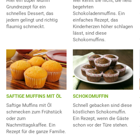
Hier ein super Muffin
Wer kennt sie nicht, die heiß
Grundrezept für ein
begehrten
schnelles Dessert, das
Schokoladenmuffins. Ein
jedem gelingt und richtig
einfaches Rezept, das
flaumig schmeckt.
Kinderherzen höher schlagen
lässt, sind diese
Schokomuffins.
SAFTIGE MUFFINS MIT ÖL
SCHOKOMUFFIN
Saftige Muffins mit Öl
Schnell gebacken sind diese
schmecken zum Frühstück
köstlichen Schokomuffin.
oder zum
Ein Rezept, wenn die Gäste
Nachmittagskaffee. Ein
schon vor der Türe stehen.
Rezept für die ganze Familie.