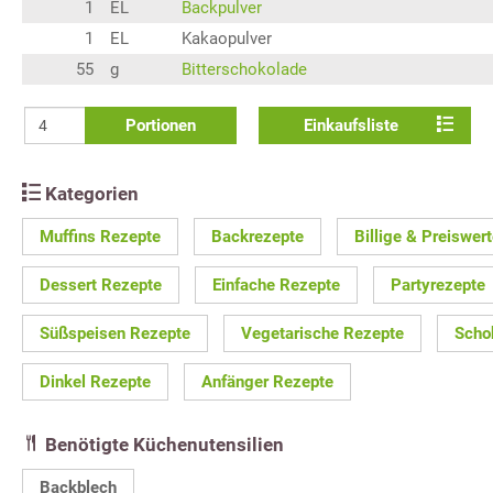
1
EL
Backpulver
1
EL
Kakaopulver
55
g
Bitterschokolade
Portionen
Einkaufsliste
Kategorien
Muffins Rezepte
Backrezepte
Billige & Preiswer
Dessert Rezepte
Einfache Rezepte
Partyrezepte
Süßspeisen Rezepte
Vegetarische Rezepte
Scho
Dinkel Rezepte
Anfänger Rezepte
Benötigte Küchenutensilien
Backblech