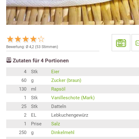
Bewertung: Ø
4,2
(
53
Stimmen)
Zutaten für
4
Portionen
4
Stk
Eier
60
g
Zucker (braun)
130
ml
Rapsöl
1
Stk
Vanilleschote (Mark)
25
Stk
Datteln
2
EL
Lebkuchengewürz
1
Prise
Salz
250
g
Dinkelmehl