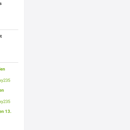
s
t
den
xy235
en
xy235
en 13.