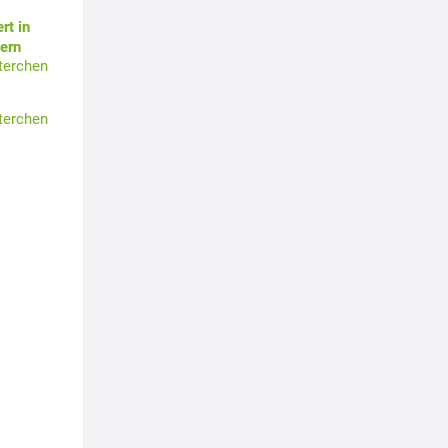
rt in
ern
terchen
terchen