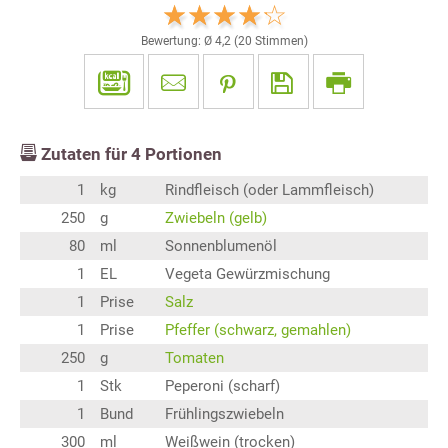
Bewertung: Ø
4,2
(
20
Stimmen)
Zutaten für
4
Portionen
1
kg
Rindfleisch (oder Lammfleisch)
250
g
Zwiebeln (gelb)
80
ml
Sonnenblumenöl
1
EL
Vegeta Gewürzmischung
1
Prise
Salz
1
Prise
Pfeffer (schwarz, gemahlen)
250
g
Tomaten
1
Stk
Peperoni (scharf)
1
Bund
Frühlingszwiebeln
300
ml
Weißwein (trocken)